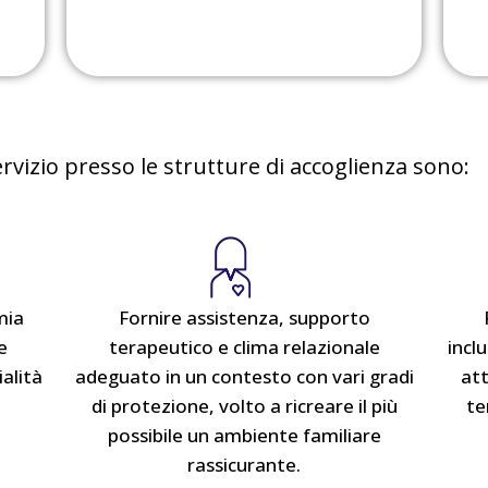
ervizio presso le strutture di accoglienza sono:
mia
Fornire assistenza, supporto
e
terapeutico e clima relazionale
incl
alità
adeguato in un contesto con vari gradi
att
di protezione, volto a ricreare il più
te
possibile un ambiente familiare
rassicurante.